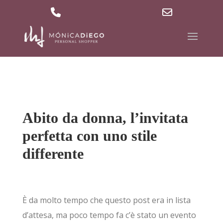
629 36 27 40
md@mdpersonalshopper.com
Phone
Email
Number
Address
for
calling
Abito da donna, l’invitata
perfetta con uno stile
differente
È da molto tempo che questo post era in lista
d’attesa, ma poco tempo fa c’è stato un evento