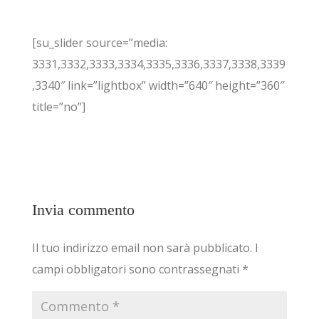
[su_slider source=”media:
3331,3332,3333,3334,3335,3336,3337,3338,3339
,3340″ link=”lightbox” width=”640″ height=”360″
title=”no”]
Invia commento
Il tuo indirizzo email non sarà pubblicato.
I
campi obbligatori sono contrassegnati
*