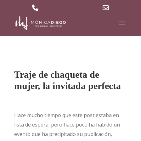
629 36 27 40
md@mdpersonalshopper.com
Phone
Email
Number
Address
for
calling
Traje de chaqueta de
mujer, la invitada perfecta
Hace mucho tiempo que este post estaba en
lista de espera, pero hace poco ha habido un
evento que ha precipitado su publicación,