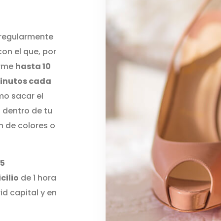
 regularmente
on el que, por
erme
hasta 10
minutos cada
mo sacar el
 dentro de tu
n de colores o
 5
cilio
de 1 hora
d capital y en