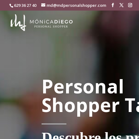
629 36 27 40
md@mdpersonalshopper.com
Personal
Shopper T
Descubre los pr