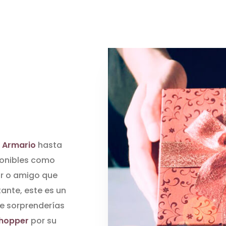
 Armario
hasta
ponibles como
iar o amigo que
ante, este es un
ue sorprenderías
Shopper
por su