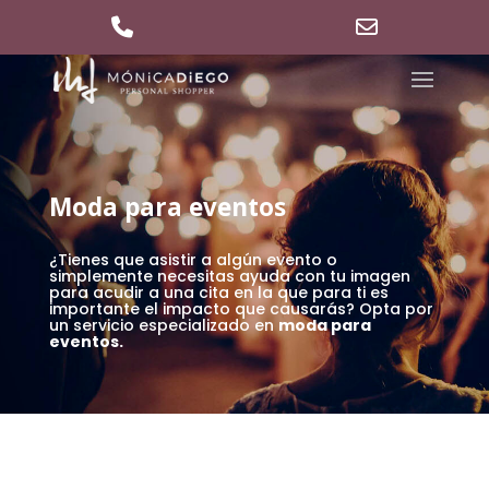
629 36 27 40
md@mdpersonalshopper.com
Phone
Email
Number
Address
for
calling
Moda para eventos
¿Tienes que asistir a algún evento o
simplemente necesitas ayuda con tu imagen
para acudir a una cita en la que para ti es
importante el impacto que causarás? Opta por
un servicio especializado en
moda para
eventos.