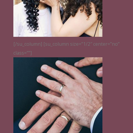
[/su_column] [su_column size=”1/2″ center=”no”
class=””]