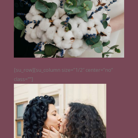
[su_row][su_column size=”1/2″ center=”no”
class=””]