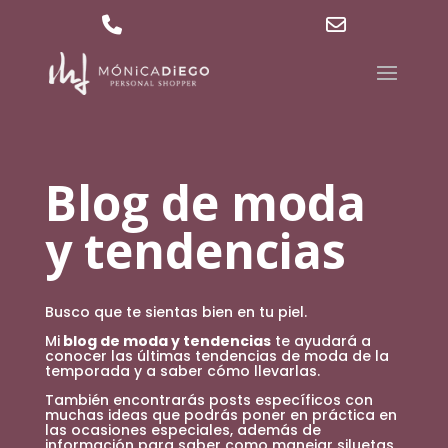
629 36 27 40
md@mdpersonalshopper.com
Phone
Email
Number
Address
for
calling
Blog de moda
y tendencias
Busco que te sientas bien en tu piel.
Mi
blog de moda y tendencias
te ayudará a
conocer las últimas tendencias de moda de la
temporada y a saber cómo llevarlas.
También encontrarás posts específicos con
muchas ideas que podrás poner en práctica en
las ocasiones especiales, además de
información para saber como manejar siluetas,