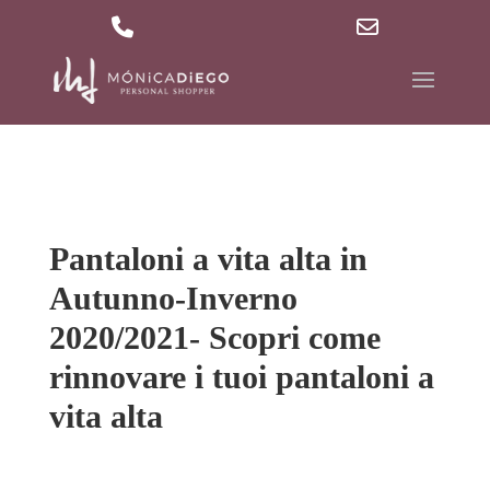
629 36 27 40
md@mdpersonalshopper.com
Phone
Email
Number
Address
for
calling
Pantaloni a vita alta in
Autunno-Inverno
2020/2021- Scopri come
rinnovare i tuoi pantaloni a
vita alta