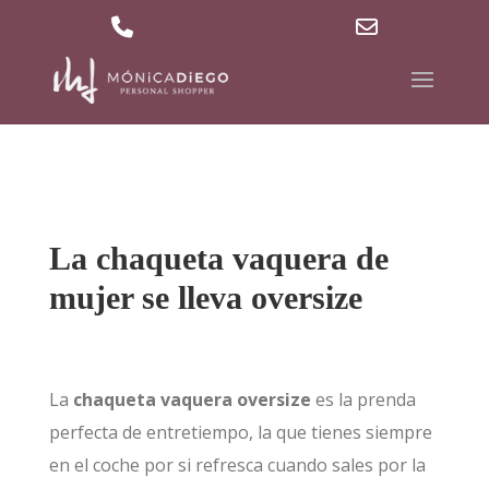
629 36 27 40
md@mdpersonalshopper.com
Phone
Email
Number
Address
for
calling
La chaqueta vaquera de
mujer se lleva oversize
La
chaqueta vaquera oversize
es la prenda
perfecta de entretiempo, la que tienes siempre
en el coche por si refresca cuando sales por la