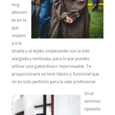
muy
diferent
es en lo
que
respect
a a la
silueta y al tejido, empezando con la más
alargada y estilizada, para la que puedes
utilizar una gabardina o impermeable. Te
proporcionará un look básico y funcional que
no es sólo perfecto para la vida profesional.
En el
extremo
opuesto