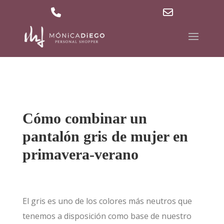
629 36 27 40
md@mdpersonalshopper.com
Phone
Email
Number
Address
for
calling
Cómo combinar un
pantalón gris de mujer en
primavera-verano
El gris es uno de los colores más neutros que
tenemos a disposición como base de nuestro