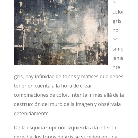
el
color
gris
no
es
simp
leme
nte
gris, hay infinidad de tonos y matices que debes
tener en cuenta a la hora de crear
combinaciones de color. Intenta ir más allá de la
destrucción del muro de la imagen y obsérvala
detenidamente:
De la esquina superior izquierda a la inferior
derecha, los tonos de gris se suceden en una