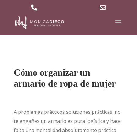
629 36 27 40
md@mdpersonalshopper.com
Phone
Email
Number
Address
for
calling
Cómo organizar un
armario de ropa de mujer
A problemas prácticos soluciones prácticas, no
te engañes un armario es pura logística y hace
falta una mentalidad absolutamente práctica