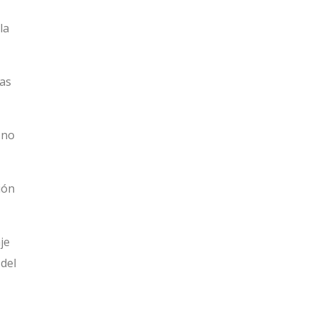
la
las
 no
ión
je
 del