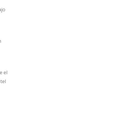
ajo
n
e el
tel