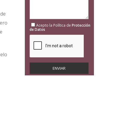
 de
pero
Acepto la Política de
Protección
de Datos
ne
uelo