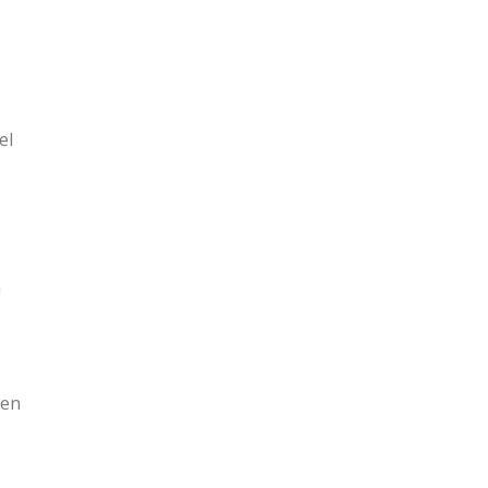
el
a
 en