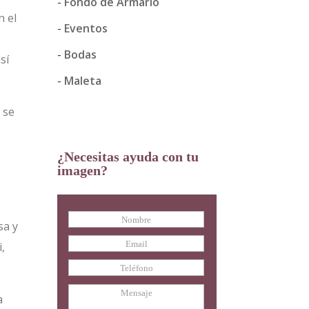
Fondo de Armario
n el
Eventos
Bodas
sí
Maleta
 se
¿Necesitas ayuda con tu
imagen?
sa y
i,
a